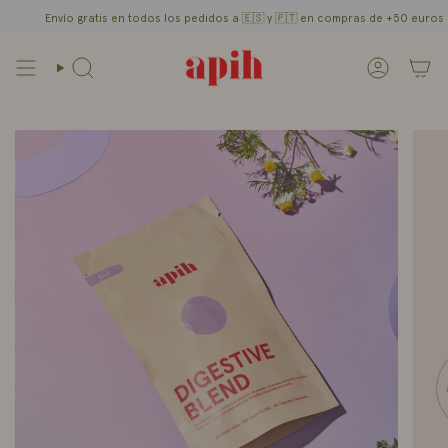
Ir
ío gratis en todos los pedidos a 🇪🇸 y
🇵🇹 en compras de +50 euros
/
al
contenido
Búsqueda
Cuenta