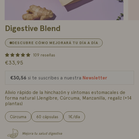
Digestive Blend
DESCUBRE CÓMO MEJORARÁ TU DÍA A DÍA
€33,95
€30,56
si te suscribes a nuestra
Newsletter
Alivio rápido de la hinchazón y síntomas estomacales de
forma natural |Jengibre, Cúrcuma, Manzanilla, regaliz (+14
plantas)
Cúrcuma
60 cápsulas
1€/día
Mejora tu salud digestiva