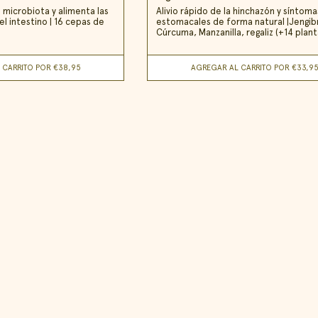
a microbiota y alimenta las
Alivio rápido de la hinchazón y síntoma
l intestino | 16 cepas de
estomacales de forma natural |Jengib
Cúrcuma, Manzanilla, regaliz (+14 plant
 CARRITO POR
€38,95
AGREGAR AL CARRITO POR
€33,9