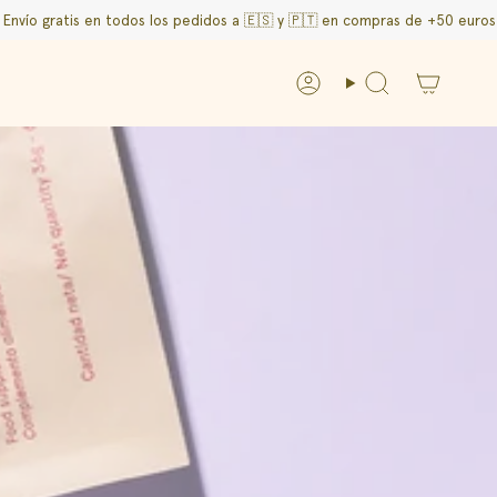
atis en todos los pedidos a 🇪🇸 y
🇵🇹 en compras de +50 euros
/
Cuenta
Búsqueda