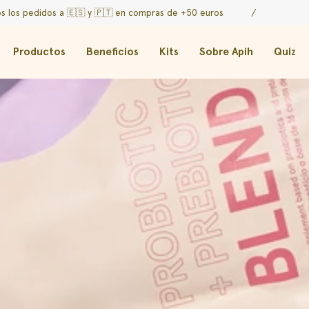
didos a 🇪🇸 y
🇵🇹 en compras de +50 euros
/
Envío gr
Productos
Beneficios
Kits
Sobre Apih
Quiz