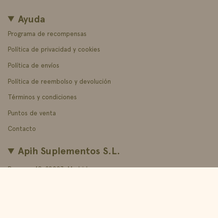
Ayuda
Programa de recompensas
Política de privacidad y cookies
Política de envíos
Política de reembolso y devolución
Términos y condiciones
Puntos de venta
Contacto
Apih Suplementos S.L.
Ponzano 49, 28003, Madrid.
Idioma
Moneda
ESPAÑOL
EUR €