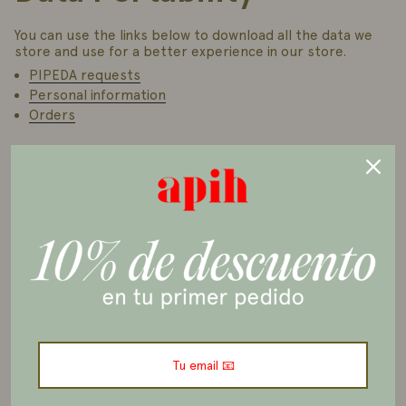
You can use the links below to download all the data we
store and use for a better experience in our store.
PIPEDA requests
Personal information
Orders
Access to Personal Data
You can use the link below to request a report which will
contain all personal information that we store for you.
Request a report